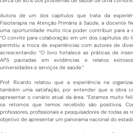
cerca de 80% dos problemas de saúde de uma comunidad
Autora de um dos capítulos que trata da experi
Fisioterapia na Atenção Primária à Saúde, a docente Ne
uma oportunidade muito rica poder contribuir para a 
“O convite para colaboração em um dos capítulos do li
permitiu a troca de experiências com autores de diver
acrescentando: “O livro fortalece as práticas de inser
APS pautadas em evidências e relatos exitoso
universidades e serviços de saúde.”
Prof. Ricardo relatou que a experiência na organiz
também uma satisfação, por entender que a obra c
apresentar o cenário atual da área. “Estamos muito fel
os retornos que temos recebido são positivos. C
professores, profissionais e pesquisadores de todas as r
objetivo de apresentar um panorama nacional do estado 