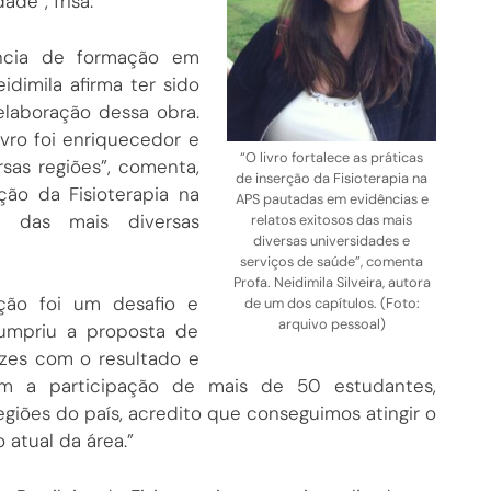
e”, frisa.
ência de formação em
idimila afirma ter sido
elaboração dessa obra.
vro foi enriquecedor e
“O livro fortalece as práticas
sas regiões”, comenta,
de inserção da Fisioterapia na
ção da Fisioterapia na
APS pautadas em evidências e
s das mais diversas
relatos exitosos das mais
diversas universidades e
serviços de saúde”, comenta
Profa. Neidimila Silveira, autora
ação foi um desafio e
de um dos capítulos. (Foto:
arquivo pessoal)
umpriu a proposta de
izes com o resultado e
om a participação de mais de 50 estudantes,
egiões do país, acredito que conseguimos atingir o
atual da área.”