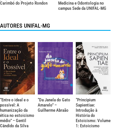
Carimbó do Projeto Rondon
Medicina e Odontologia no
campus Sede da UNIFAL-MG
AUTORES UNIFAL-MG
“Entre o ideal e o
“Da Janela do Gato
“Principium
possível: A
Amarelo” –
Sapientiae:
humanização da
Guilherme Abraão
Introdução à
ética no estoicismo
História do
médio” – Gentil
Estoicismo: Volume
Cândido da Silva
1: Estoicismo