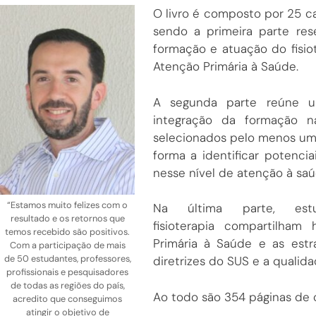
O livro é composto por 25 ca
sendo a primeira parte res
formação e atuação do fisi
Atenção Primária à Saúde.
A segunda parte reúne u
integração da formação n
selecionados pelo menos um 
forma a identificar potenci
nesse nível de atenção à saúd
“Estamos muito felizes com o
Na última parte, estu
resultado e os retornos que
fisioterapia compartilham
temos recebido são positivos.
Primária à Saúde e as estr
Com a participação de mais
de 50 estudantes, professores,
diretrizes do SUS e a qualid
profissionais e pesquisadores
de todas as regiões do país,
Ao todo são 354 páginas de 
acredito que conseguimos
atingir o objetivo de