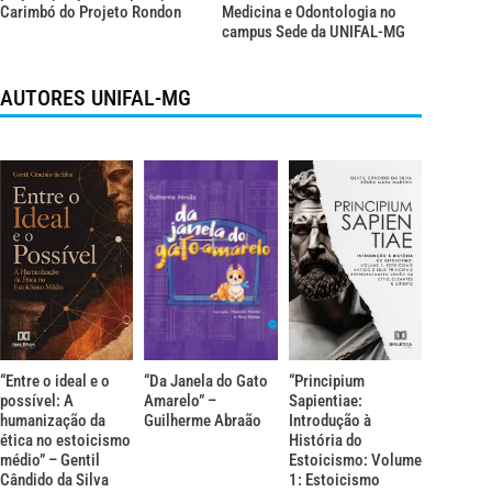
Carimbó do Projeto Rondon
Medicina e Odontologia no
campus Sede da UNIFAL-MG
AUTORES UNIFAL-MG
“Entre o ideal e o
“Da Janela do Gato
“Principium
possível: A
Amarelo” –
Sapientiae:
humanização da
Guilherme Abraão
Introdução à
ética no estoicismo
História do
médio” – Gentil
Estoicismo: Volume
Cândido da Silva
1: Estoicismo