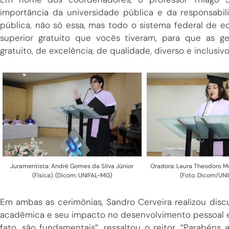
importância da universidade pública e da responsabi
pública, não só essa, mas todo o sistema federal de e
superior gratuito que vocês tiveram, para que as 
gratuito, de excelência, de qualidade, diverso e inclusivo
Juramentista: André Gomes da Silva Júnior
Oradora: Laura Theodoro Mo
(Física). (Dicom: UNIFAL-MG)
(Foto: Dicom/UN
Em ambas as cerimônias, Sandro Cerveira realizou discu
acadêmica e seu impacto no desenvolvimento pessoal e pr
fato, são fundamentais”, ressaltou o reitor. “Parabéns 