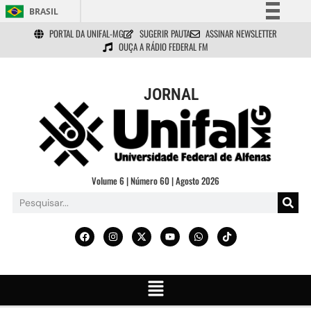
BRASIL
PORTAL DA UNIFAL-MG
SUGERIR PAUTA
ASSINAR NEWSLETTER
Simplifique!
OUÇA A RÁDIO FEDERAL FM
Comunica BR
Participe
JORNAL
Acesso à informação
Legislação
Canais
Volume 6 | Número 60 | Agosto 2026