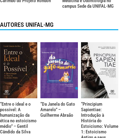
Carimbó do Projeto Rondon
Medicina e Odontologia no
campus Sede da UNIFAL-MG
AUTORES UNIFAL-MG
“Entre o ideal e o
“Da Janela do Gato
“Principium
possível: A
Amarelo” –
Sapientiae:
humanização da
Guilherme Abraão
Introdução à
ética no estoicismo
História do
médio” – Gentil
Estoicismo: Volume
Cândido da Silva
1: Estoicismo
Antigo e seus