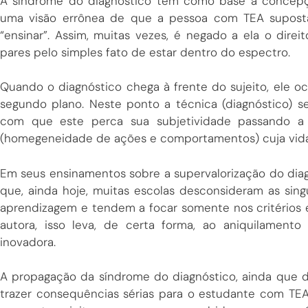
A síndrome do diagnóstico tem como base a concepç
uma visão errônea de que a pessoa com TEA supost
“ensinar”. Assim, muitas vezes, é negado a ela o dir
pares pelo simples fato de estar dentro do espectro.
Quando o diagnóstico chega à frente do sujeito, ele o
segundo plano. Neste ponto a técnica (diagnóstico) 
com que este perca sua subjetividade passando a
(homegeneidade de ações e comportamentos) cuja vida
Em seus ensinamentos sobre a supervalorização do diag
que, ainda hoje, muitas escolas desconsideram as si
aprendizagem e tendem a focar somente nos critérios e
autora, isso leva, de certa forma, ao aniquilament
inovadora.
A propagação da síndrome do diagnóstico, ainda que d
trazer consequências sérias para o estudante com TEA