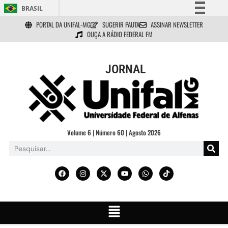
BRASIL
PORTAL DA UNIFAL-MG
SUGERIR PAUTA
ASSINAR NEWSLETTER
Simplifique!
OUÇA A RÁDIO FEDERAL FM
Comunica BR
Participe
JORNAL
Acesso à informação
Legislação
Canais
Volume 6 | Número 60 | Agosto 2026