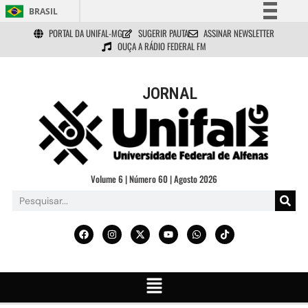
BRASIL
PORTAL DA UNIFAL-MG
SUGERIR PAUTA
ASSINAR NEWSLETTER
Simplifique!
OUÇA A RÁDIO FEDERAL FM
Comunica BR
Participe
JORNAL
Acesso à informação
Legislação
Canais
Volume 6 | Número 60 | Agosto 2026