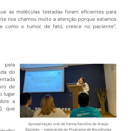
que as moléculas testadas foram eficientes para
mente nos chamou muito a atenção porque estamos
e como o tumor, de fato, cresce no paciente”,
a pela
nda do
ientada
tuto de
o lugar
obre a
), que
Apresentação oral de Hanna Karolina de Araújo
Batistão – mestranda do Programa de Biociências
abalho