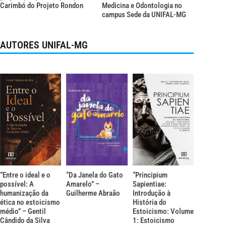
Carimbó do Projeto Rondon
Medicina e Odontologia no
campus Sede da UNIFAL-MG
AUTORES UNIFAL-MG
“Entre o ideal e o
“Da Janela do Gato
“Principium
possível: A
Amarelo” –
Sapientiae:
humanização da
Guilherme Abraão
Introdução à
ética no estoicismo
História do
médio” – Gentil
Estoicismo: Volume
Cândido da Silva
1: Estoicismo