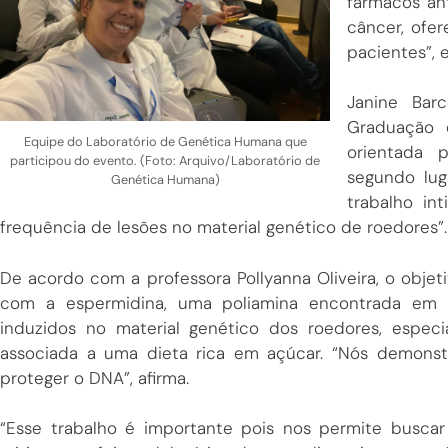
fármacos an
câncer, ofe
pacientes”, e
Janine Bar
Graduação 
Equipe do Laboratório de Genética Humana que
orientada p
participou do evento. (Foto: Arquivo/Laboratório de
segundo lug
Genética Humana)
trabalho in
frequência de lesões no material genético de roedores”.
De acordo com a professora Pollyanna Oliveira, o objet
com a espermidina, uma poliamina encontrada em di
induzidos no material genético dos roedores, espe
associada a uma dieta rica em açúcar. “Nós demonst
proteger o DNA”, afirma.
“Esse trabalho é importante pois nos permite busca