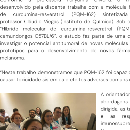
desenvolvido pela discente trabalha com a molécula h
de curcumina-resveratrol (PQM-162) sintetizad
professor Cláudio Viegas (Instituto de Química). Sob o
“Híbrido molecular de curcumina-resveratrol (PQ
camundongos C57BL/6”, o estudo faz parte de uma da
investigar o potencial antitumoral de novas moléculas
protótipos para o desenvolvimento de novos fármac
melanoma.
“Neste trabalho demonstramos que PQM-162 foi capaz 
causar toxicidade sistêmica e efeitos adversos comuns 
A orientado
abordagens 
dirigida, as
e as resp
imunossupr