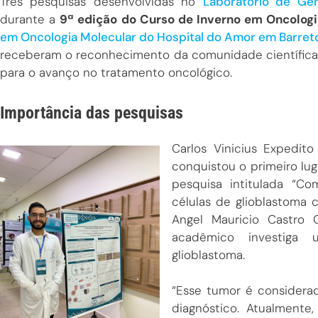
Três pesquisas desenvolvidas no
Laboratório de Ge
durante a
9ª edição do Curso de Inverno em Oncologi
em Oncologia Molecular do Hospital do Amor em Barre
receberam o reconhecimento da comunidade científica
para o avanço no tratamento oncológico.
Importância das pesquisas
Carlos Vinicius Expedit
conquistou o primeiro lu
pesquisa intitulada “C
células de glioblastoma 
Angel Mauricio Castro 
acadêmico investiga 
glioblastoma.
“Esse tumor é considerad
diagnóstico. Atualmente,