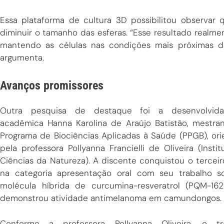
Essa plataforma de cultura 3D possibilitou observar 
diminuir o tamanho das esferas. “Esse resultado real
mantendo as células nas condições mais próximas d
argumenta.
Avanços promissores
Outra pesquisa de destaque foi a desenvolvid
acadêmica Hanna Karolina de Araújo Batistão, mestra
Programa de Biociências Aplicadas à Saúde (PPGB), or
pela professora Pollyanna Francielli de Oliveira (Insti
Ciências da Natureza). A discente conquistou o terceir
na categoria apresentação oral com seu trabalho s
molécula híbrida de curcumina-resveratrol (PQM-162
demonstrou atividade antimelanoma em camundongos.
Conforme a professora Pollyanna Oliveira, o tr