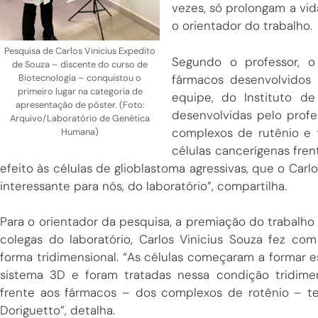
vezes, só prolongam a vid
o orientador do trabalho.
Pesquisa de Carlos Vinicius Expedito
Segundo o professor, 
de Souza – discente do curso de
fármacos desenvolvidos 
Biotecnologia – conquistou o
primeiro lugar na categoria de
equipe, do Instituto d
apresentação de pôster. (Foto:
desenvolvidas pelo prof
Arquivo/Laboratório de Genética
complexos de rutênio e 
Humana)
células cancerígenas fre
efeito às células de glioblastoma agressivas, que o Ca
interessante para nós, do laboratório”, compartilha.
Para o orientador da pesquisa, a premiação do trabalho
colegas do laboratório, Carlos Vinicius Souza fez c
forma tridimensional. “As células começaram a formar es
sistema 3D e foram tratadas nessa condição tridime
frente aos fármacos – dos complexos de rotênio – te
Doriguetto”, detalha.