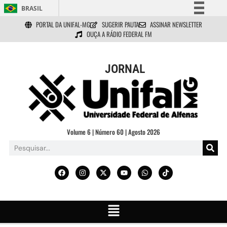
BRASIL
PORTAL DA UNIFAL-MG
SUGERIR PAUTA
ASSINAR NEWSLETTER
Simplifique!
OUÇA A RÁDIO FEDERAL FM
Comunica BR
Participe
JORNAL
Acesso à informação
Legislação
Canais
Volume 6 | Número 60 | Agosto 2026