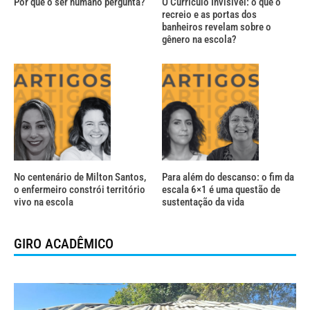
Por que o ser humano pergunta?
O Currículo Invisível: o que o
recreio e as portas dos
banheiros revelam sobre o
gênero na escola?
No centenário de Milton Santos,
Para além do descanso: o fim da
o enfermeiro constrói território
escala 6×1 é uma questão de
vivo na escola
sustentação da vida
GIRO ACADÊMICO