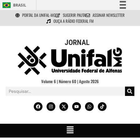
BRASIL
PORTAL DA UNIFAL-MG
SUGERIR PAUTA
ASSINAR NEWSLETTER
Simplifique!
OUÇA A RÁDIO FEDERAL FM
Comunica BR
Participe
JORNAL
Acesso à informação
Legislação
Canais
Volume 6 | Número 60 | Agosto 2026