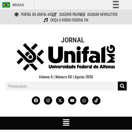
BRASIL
PORTAL DA UNIFAL-MG
SUGERIR PAUTA
ASSINAR NEWSLETTER
Simplifique!
OUÇA A RÁDIO FEDERAL FM
Comunica BR
Participe
JORNAL
Acesso à informação
Legislação
Canais
Volume 6 | Número 60 | Agosto 2026