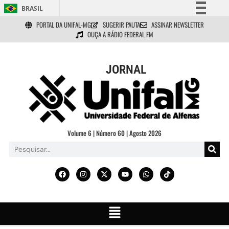
BRASIL
PORTAL DA UNIFAL-MG
SUGERIR PAUTA
ASSINAR NEWSLETTER
Simplifique!
OUÇA A RÁDIO FEDERAL FM
Comunica BR
Participe
JORNAL
Acesso à informação
Legislação
Canais
Volume 6 | Número 60 | Agosto 2026