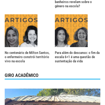
banheiros revelam sobre o
gênero na escola?
No centenário de Milton Santos,
Para além do descanso: o fim da
o enfermeiro constrói território
escala 6×1 é uma questão de
vivo na escola
sustentação da vida
GIRO ACADÊMICO