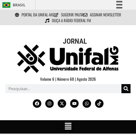
BRASIL
PORTAL DA UNIFAL-MG
SUGERIR PAUTA
ASSINAR NEWSLETTER
Simplifique!
OUÇA A RÁDIO FEDERAL FM
Comunica BR
Participe
JORNAL
Acesso à informação
Legislação
Canais
Volume 6 | Número 60 | Agosto 2026