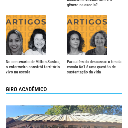
gênero na escola?
No centenário de Milton Santos,
Para além do descanso: o fim da
o enfermeiro constrói território
escala 6×1 é uma questão de
vivo na escola
sustentação da vida
GIRO ACADÊMICO