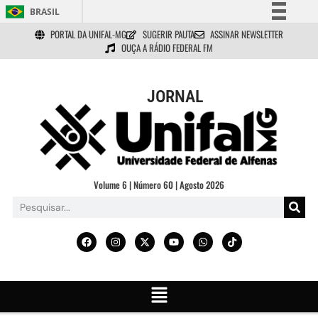
BRASIL
PORTAL DA UNIFAL-MG
SUGERIR PAUTA
ASSINAR NEWSLETTER
Simplifique!
OUÇA A RÁDIO FEDERAL FM
Comunica BR
Participe
JORNAL
Acesso à informação
Legislação
Canais
Volume 6 | Número 60 | Agosto 2026