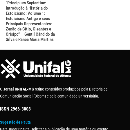
“Principium Sapientiae:
Introdução à História do
Estoicismo: Volume 1:
Estoicismo Antigo e seus
Principais Representantes:
Zenão de Cítio, Cleantes e
Crisipo” — Gentil Cândido da
Silva e Rânea Maria Martins
O
Jornal UNIFAL-MG
reúne conteúdos produzidos pela Diretoria de
Comunicação Social (Dicom) e pela comunidade universitária.
ISSN
2966-3008
Sugestão de Pauta
Para sugerir pauta, solicitar a publicação de uma matéria ou evento,