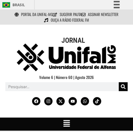
BRASIL
PORTAL DA UNIFAL-MG
SUGERIR PAUTA
ASSINAR NEWSLETTER
Simplifique!
OUÇA A RÁDIO FEDERAL FM
Comunica BR
Participe
JORNAL
Acesso à informação
Legislação
Canais
Volume 6 | Número 60 | Agosto 2026