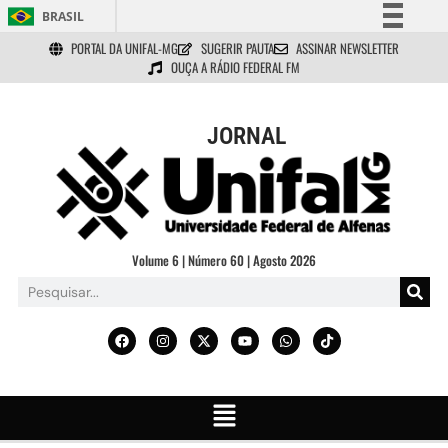
BRASIL
PORTAL DA UNIFAL-MG
SUGERIR PAUTA
ASSINAR NEWSLETTER
Simplifique!
OUÇA A RÁDIO FEDERAL FM
Comunica BR
Participe
JORNAL
Acesso à informação
Legislação
Canais
Volume 6 | Número 60 | Agosto 2026