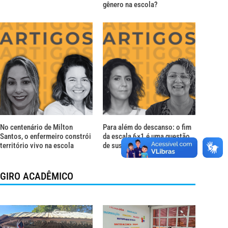
gênero na escola?
No centenário de Milton
Para além do descanso: o fim
Santos, o enfermeiro constrói
da escala 6×1 é uma questão
território vivo na escola
de sustentação da vida
GIRO ACADÊMICO