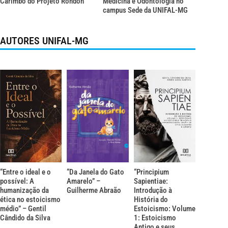
Carimbó do Projeto Rondon
Medicina e Odontologia no
campus Sede da UNIFAL-MG
AUTORES UNIFAL-MG
“Entre o ideal e o
“Da Janela do Gato
“Principium
possível: A
Amarelo” –
Sapientiae:
humanização da
Guilherme Abraão
Introdução à
ética no estoicismo
História do
médio” – Gentil
Estoicismo: Volume
Cândido da Silva
1: Estoicismo
Antigo e seus