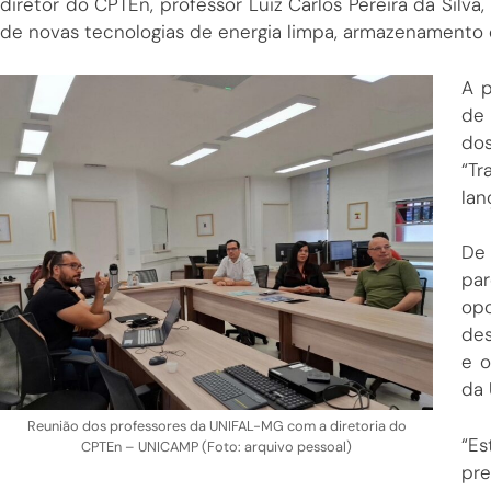
diretor do CPTEn, professor Luiz Carlos Pereira da Sil
de novas tecnologias de energia limpa, armazenamento en
A p
de
dos
“T
lan
De
par
opo
des
e o
da 
Reunião dos professores da UNIFAL-MG com a diretoria do
“Es
CPTEn – UNICAMP (Foto: arquivo pessoal)
pr