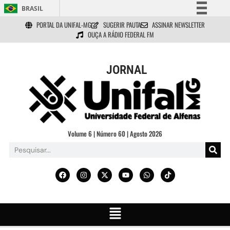
BRASIL
PORTAL DA UNIFAL-MG
SUGERIR PAUTA
ASSINAR NEWSLETTER
Simplifique!
OUÇA A RÁDIO FEDERAL FM
Comunica BR
Participe
JORNAL
Acesso à informação
Legislação
Canais
Volume 6 | Número 60 | Agosto 2026