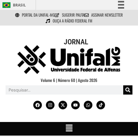
BRASIL
PORTAL DA UNIFAL-MG
SUGERIR PAUTA
ASSINAR NEWSLETTER
Simplifique!
OUÇA A RÁDIO FEDERAL FM
Comunica BR
Participe
JORNAL
Acesso à informação
Legislação
Canais
Volume 6 | Número 60 | Agosto 2026