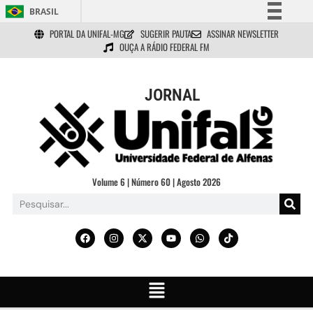
BRASIL
PORTAL DA UNIFAL-MG
SUGERIR PAUTA
ASSINAR NEWSLETTER
Simplifique!
OUÇA A RÁDIO FEDERAL FM
Comunica BR
Participe
JORNAL
Acesso à informação
Legislação
Canais
Volume 6 | Número 60 | Agosto 2026