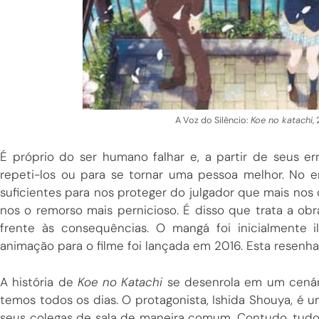
A Voz do Silêncio:
Koe no katachi
,
É próprio do ser humano falhar e, a partir de seus err
repeti-los ou para se tornar uma pessoa melhor. No
suficientes para nos proteger do julgador que mais n
nos o remorso mais pernicioso. É disso que trata a obr
frente às consequências. O mangá foi inicialmente 
animação para o filme foi lançada em 2016. Esta resenha
A história de
Koe no Katachi
se desenrola em um cenário
temos todos os dias. O protagonista, Ishida Shouya, é 
seus colegas de sala de maneira comum. Contudo, tud