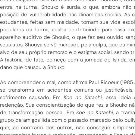
entra na turma. Shouko é surda, o que, embora não 
posição de vulnerabilidade nas dinâmicas sociais. As c
estudantes, feitas sem maldade, tornam sua vida escol
populares da turma, acaba contribuindo para essa ex
aparelho auditivo de Shouko, o que faz seu ouvido san
seus atos, Shouya se vê marcado pela culpa, que culmina 
alvo de seu próprio remorso e o estigma social, sendo 
A história, de fato, começa com a jornada de Ishida, 
dano que causou a Shouko.
Ao compreender o mal, como afirma Paul Ricoeur (1985
se transforma em acidentes comuns ou justificávei
sofrimento causado. Em
Koe no Katachi
, essa ideia
redenção. Sua conscientização do que fez a Shouko nã
de transformação pessoal. Em
Koe no Katachi
, a tram
grupo de amigos lida com o passado marcado pelo bully
que, ao contrário dos outros, não consegue simples