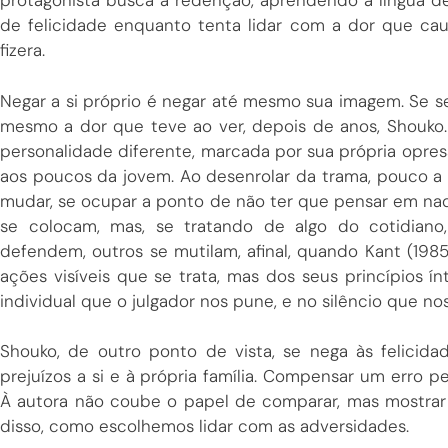
protagonista busca a redenção, aprendendo a língua de 
de felicidade enquanto tenta lidar com a dor que ca
fizera.
Negar a si próprio é negar até mesmo sua imagem. Se sen
mesmo a dor que teve ao ver, depois de anos, Shouk
personalidade diferente, marcada por sua própria opress
aos poucos da jovem. Ao desenrolar da trama, pouco a p
mudar, se ocupar a ponto de não ter que pensar em na
se colocam, mas, se tratando de algo do cotidiano
defendem, outros se mutilam, afinal, quando Kant (1985)
ações visíveis que se trata, mas dos seus princípios 
individual que o julgador nos pune, e no silêncio que n
Shouko, de outro ponto de vista, se nega às felicid
prejuízos a si e à própria família. Compensar um erro 
À autora não coube o papel de comparar, mas mostrar o
disso, como escolhemos lidar com as adversidades.