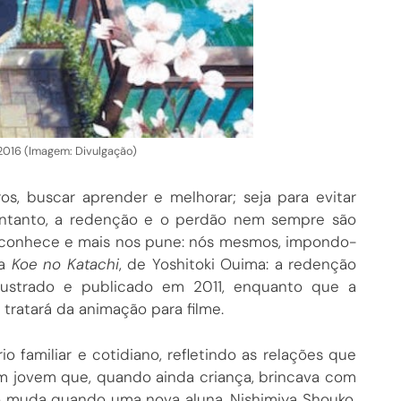
 2016 (Imagem: Divulgação)
os, buscar aprender e melhorar; seja para evitar
 entanto, a redenção e o perdão nem sempre são
os conhece e mais nos pune: nós mesmos, impondo-
a
Koe no Katachi
, de Yoshitoki Ouima: a redenção
ilustrado e publicado em 2011, enquanto que a
 tratará da animação para filme.
 familiar e cotidiano, refletindo as relações que
um jovem que, quando ainda criança, brincava com
o muda quando uma nova aluna, Nishimiya Shouko,