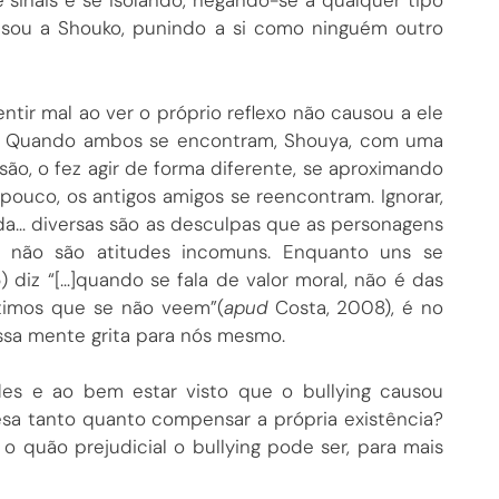
sinais e se isolando, negando-se a qualquer tipo
usou a Shouko, punindo a si como ninguém outro
tir mal ao ver o próprio reflexo não causou a ele
o. Quando ambos se encontram, Shouya, com uma
ão, o fez agir de forma diferente, se aproximando
ouco, os antigos amigos se reencontram. Ignorar,
da… diversas são as desculpas que as personagens
, não são atitudes incomuns. Enquanto uns se
 diz “[…]quando se fala de valor moral, não é das
íntimos que se não veem”(
apud
Costa, 2008), é no
ossa mente grita para nós mesmo.
ades e ao bem estar visto que o bullying causou
pesa tanto quanto compensar a própria existência?
 quão prejudicial o bullying pode ser, para mais