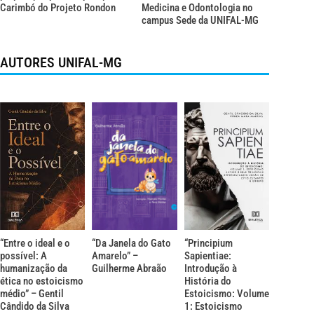
Carimbó do Projeto Rondon
Medicina e Odontologia no
campus Sede da UNIFAL-MG
AUTORES UNIFAL-MG
“Entre o ideal e o
“Da Janela do Gato
“Principium
possível: A
Amarelo” –
Sapientiae:
humanização da
Guilherme Abraão
Introdução à
ética no estoicismo
História do
médio” – Gentil
Estoicismo: Volume
Cândido da Silva
1: Estoicismo