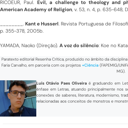
RICOEUR, Paul.
Evil, a challenge to theology and p
American Academy of Religion
, v. 53, n. 4, p. 635-648
________.
Kant e Husserl
. Revista Portuguesa de Filosofi
p. 355-378, 2005b.
YAMADA, Naoko (Direção).
A voz do silêncio
: Koe no Kata
Paratexto editorial Resenha Crítica, produzido no âmbito da disciplina
Faria Carvalho, em parceria com os projetos
+Ciência
(FAPEMIG/UNI
MG).
Luís Otávio Paes Oliveira
é graduando em Letr
ênfase em Letras, atuando principalmente nos s
conexões de saberes, literatura, modernismo, tra
relacionadas aos conceitos de monstros e monstru