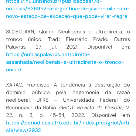
https://ihu.unisinos.br/publicacoes/78-
noticias/636952-a-argentina-de-javier-milei-um-
novo-estado-de-excecao-que-pode-virar-regra
SLOBODIAN, Quinn. Neoliberais e ultradireita: o
tronco único. Trad.: Eleutério Prado. Outras
Palavras, 27 jul. 2021. Disponível em:
https://outraspalavras.net/direita-
assanhada/neoliberais-e-ultradireita-o-tronco-
unico/
XARAO, Francisco. A tendência à destruição do
domínio público pela hegemonia da razão
neoliberal. UFRB – Universidade Federal do
Recôncavo da Bahia.
GRIOT: Revista de filosofia,
V.
22, n. 3, p. 45-54, 2022. Disponível em
https://periodicos.ufrb.edu.br/index.php/griot/arti
cle/view/2932