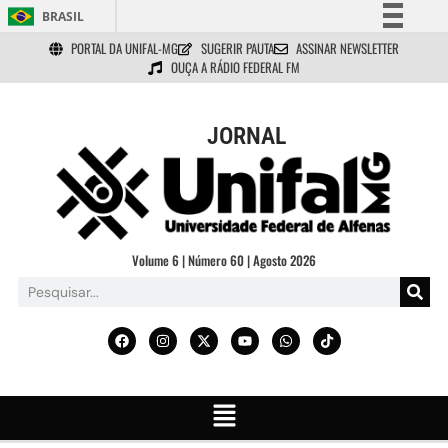
BRASIL
PORTAL DA UNIFAL-MG
SUGERIR PAUTA
ASSINAR NEWSLETTER
Simplifique!
OUÇA A RÁDIO FEDERAL FM
Comunica BR
Participe
JORNAL
Acesso à informação
Legislação
Canais
Volume 6 | Número 60 | Agosto 2026