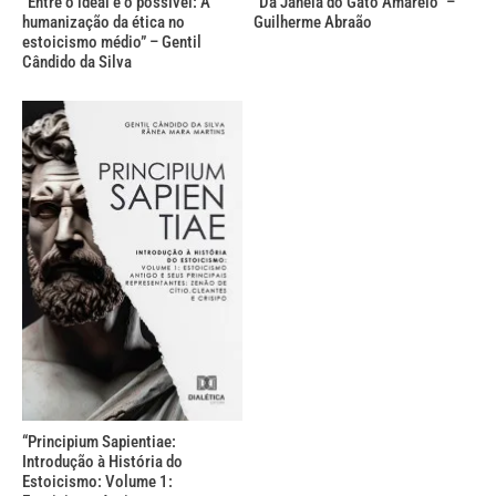
“Entre o ideal e o possível: A
“Da Janela do Gato Amarelo” –
humanização da ética no
Guilherme Abraão
estoicismo médio” – Gentil
Cândido da Silva
“Principium Sapientiae:
Introdução à História do
Estoicismo: Volume 1: