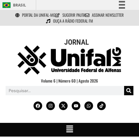
BRASIL
PORTAL DA UNIFAL-MG
SUGERIR PAUTA
ASSINAR NEWSLETTER
Simplifique!
OUÇA A RÁDIO FEDERAL FM
Comunica BR
Participe
JORNAL
Acesso à informação
Legislação
Canais
Volume 6 | Número 60 | Agosto 2026