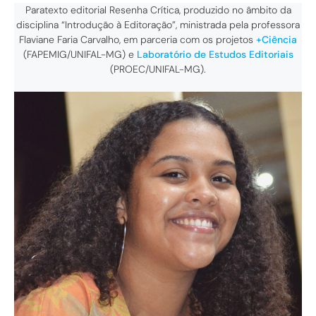
Paratexto editorial Resenha Crítica, produzido no âmbito da
disciplina “Introdução à Editoração”, ministrada pela professora
Flaviane Faria Carvalho, em parceria com os projetos
+Ciência
(FAPEMIG/UNIFAL-MG)
e
Laboratório de Estudos Editoriais
(PROEC/UNIFAL-MG).