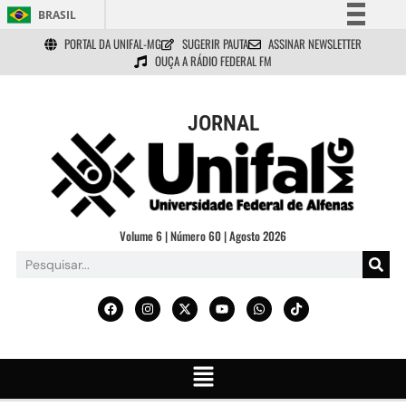
BRASIL
PORTAL DA UNIFAL-MG
SUGERIR PAUTA
ASSINAR NEWSLETTER
Simplifique!
OUÇA A RÁDIO FEDERAL FM
Comunica BR
Participe
JORNAL
Acesso à informação
Legislação
Canais
Volume 6 | Número 60 | Agosto 2026