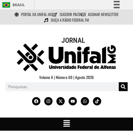
BRASIL
PORTAL DA UNIFAL-MG
SUGERIR PAUTA
ASSINAR NEWSLETTER
Simplifique!
OUÇA A RÁDIO FEDERAL FM
Comunica BR
Participe
JORNAL
Acesso à informação
Legislação
Canais
Volume 6 | Número 60 | Agosto 2026