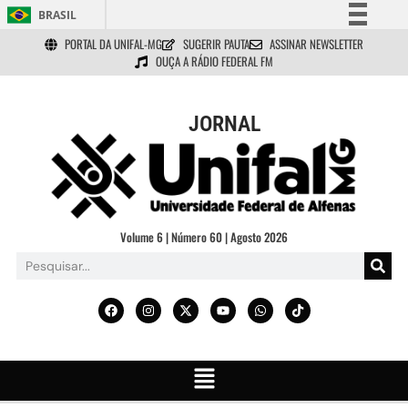
BRASIL
PORTAL DA UNIFAL-MG
SUGERIR PAUTA
ASSINAR NEWSLETTER
Simplifique!
OUÇA A RÁDIO FEDERAL FM
Comunica BR
Participe
JORNAL
Acesso à informação
Legislação
Canais
Volume 6 | Número 60 | Agosto 2026