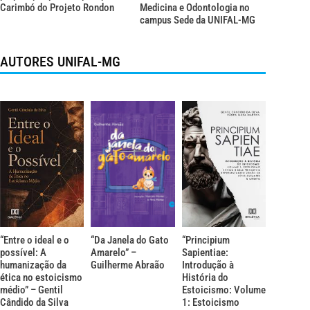
Carimbó do Projeto Rondon
Medicina e Odontologia no
campus Sede da UNIFAL-MG
AUTORES UNIFAL-MG
“Entre o ideal e o
“Da Janela do Gato
“Principium
possível: A
Amarelo” –
Sapientiae:
humanização da
Guilherme Abraão
Introdução à
ética no estoicismo
História do
médio” – Gentil
Estoicismo: Volume
Cândido da Silva
1: Estoicismo