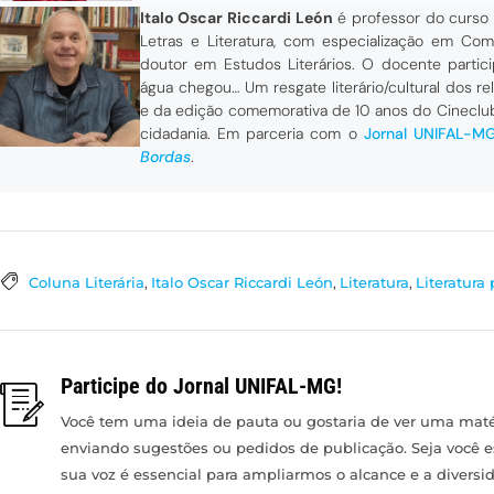
Italo Oscar Riccardi León
é professor do curso
Letras e Literatura, com especialização em C
doutor em Estudos Literários. O docente parti
água chegou… Um resgate literário/cultural dos r
e da edição comemorativa de 10 anos do Cineclu
cidadania. Em parceria com o
Jornal UNIFAL-M
Bordas
.
Coluna Literária
,
Italo Oscar Riccardi León
,
Literatura
,
Literatura
Participe do Jornal UNIFAL-MG!
Você tem uma ideia de pauta ou gostaria de ver uma matér
enviando sugestões ou pedidos de publicação. Seja você 
sua voz é essencial para ampliarmos o alcance e a divers