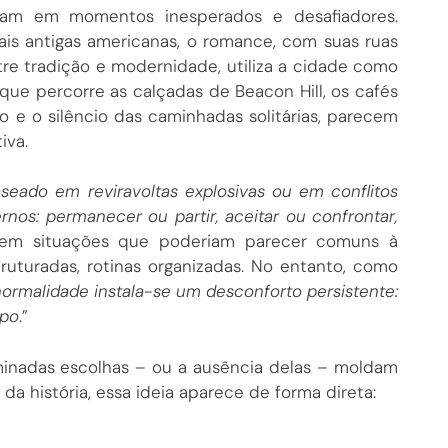
uzam em momentos inesperados e desafiadores.
s antigas americanas, o romance, ­com suas ruas
ntre tradição e modernidade, utiliza a cidade como
ue percorre as calçadas de Beacon Hill, os cafés
e o silêncio das caminhadas solitárias, parecem
iva.
eado em reviravoltas explosivas ou em conflitos
rnos: permanecer ou partir, aceitar ou confrontar,
vem situações que poderiam parecer comuns à
truturadas, rotinas organizadas. No entanto, como
normalidade instala-se um desconforto persistente:
mpo
.”
minadas escolhas – ou a ausência delas – moldam
 história, essa ideia aparece de forma direta: