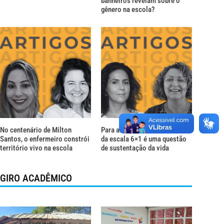
banheiros revelam sobre o
gênero na escola?
No centenário de Milton
Para além do descanso: o fim
Santos, o enfermeiro constrói
da escala 6×1 é uma questão
território vivo na escola
de sustentação da vida
GIRO ACADÊMICO