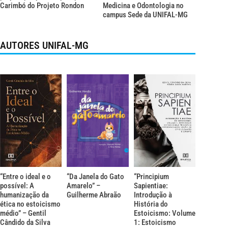
Carimbó do Projeto Rondon
Medicina e Odontologia no
campus Sede da UNIFAL-MG
AUTORES UNIFAL-MG
“Entre o ideal e o
“Da Janela do Gato
“Principium
possível: A
Amarelo” –
Sapientiae:
humanização da
Guilherme Abraão
Introdução à
ética no estoicismo
História do
médio” – Gentil
Estoicismo: Volume
Cândido da Silva
1: Estoicismo