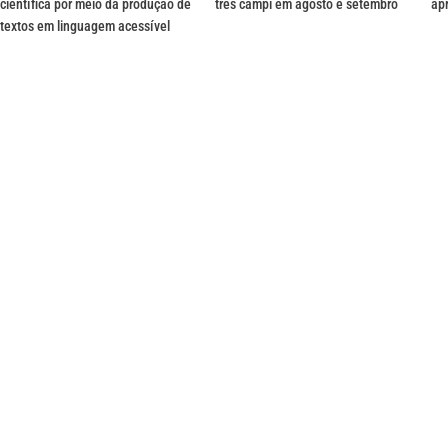
científica por meio da produção de
três campi em agosto e setembro
ap
textos em linguagem acessível