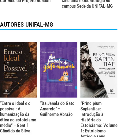
Carimbó do Projeto Rondon
Medicina e Odontologia no
campus Sede da UNIFAL-MG
AUTORES UNIFAL-MG
“Entre o ideal e o
“Da Janela do Gato
“Principium
possível: A
Amarelo” –
Sapientiae:
humanização da
Guilherme Abraão
Introdução à
ética no estoicismo
História do
médio” – Gentil
Estoicismo: Volume
Cândido da Silva
1: Estoicismo
Antigo e seus