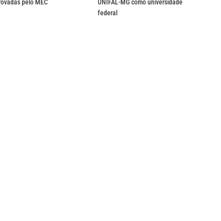
rovadas pelo MEC
UNIFAL-MG como universidade
federal