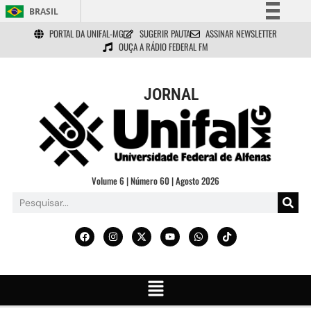
BRASIL
PORTAL DA UNIFAL-MG
SUGERIR PAUTA
ASSINAR NEWSLETTER
Simplifique!
OUÇA A RÁDIO FEDERAL FM
Comunica BR
Participe
JORNAL
Acesso à informação
Legislação
Canais
Volume 6 | Número 60 | Agosto 2026