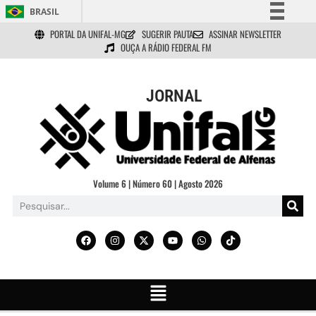
BRASIL
PORTAL DA UNIFAL-MG
SUGERIR PAUTA
ASSINAR NEWSLETTER
Simplifique!
OUÇA A RÁDIO FEDERAL FM
Comunica BR
Participe
JORNAL
Acesso à informação
Legislação
Canais
Volume 6 | Número 60 | Agosto 2026