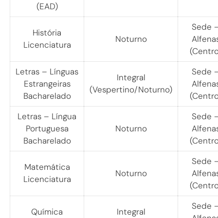
(EAD)
Sede 
História
Noturno
Alfena
Licenciatura
(Centro
Letras – Línguas
Sede 
Integral
Estrangeiras
Alfena
(Vespertino/Noturno)
Bacharelado
(Centro
Letras – Língua
Sede 
Portuguesa
Noturno
Alfena
Bacharelado
(Centro
Sede 
Matemática
Noturno
Alfena
Licenciatura
(Centro
Sede 
Química
Integral