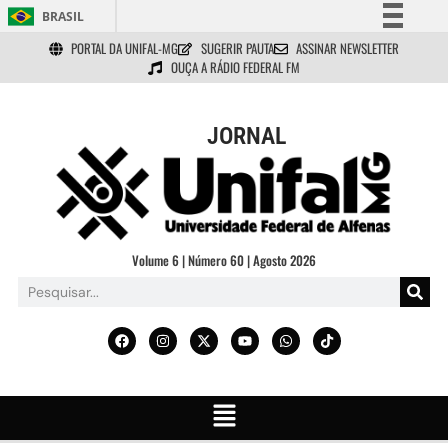
BRASIL
PORTAL DA UNIFAL-MG
SUGERIR PAUTA
ASSINAR NEWSLETTER
Simplifique!
OUÇA A RÁDIO FEDERAL FM
Comunica BR
Participe
JORNAL
Acesso à informação
Legislação
Canais
Volume 6 | Número 60 | Agosto 2026