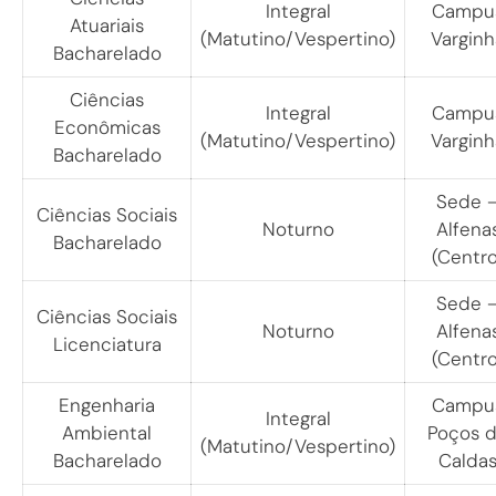
Integral
Campu
Atuariais
(Matutino/Vespertino)
Varginh
Bacharelado
Ciências
Integral
Campu
Econômicas
(Matutino/Vespertino)
Varginh
Bacharelado
Sede 
Ciências Sociais
Noturno
Alfena
Bacharelado
(Centro
Sede 
Ciências Sociais
Noturno
Alfena
Licenciatura
(Centro
Engenharia
Campu
Integral
Ambiental
Poços 
(Matutino/Vespertino)
Bacharelado
Calda