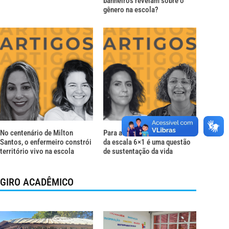
banheiros revelam sobre o
gênero na escola?
No centenário de Milton
Para além do descanso: o fim
Santos, o enfermeiro constrói
da escala 6×1 é uma questão
território vivo na escola
de sustentação da vida
GIRO ACADÊMICO