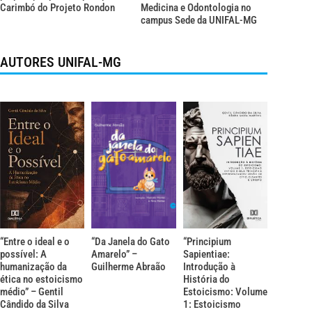
Carimbó do Projeto Rondon
Medicina e Odontologia no
campus Sede da UNIFAL-MG
AUTORES UNIFAL-MG
“Entre o ideal e o
“Da Janela do Gato
“Principium
possível: A
Amarelo” –
Sapientiae:
humanização da
Guilherme Abraão
Introdução à
ética no estoicismo
História do
médio” – Gentil
Estoicismo: Volume
Cândido da Silva
1: Estoicismo