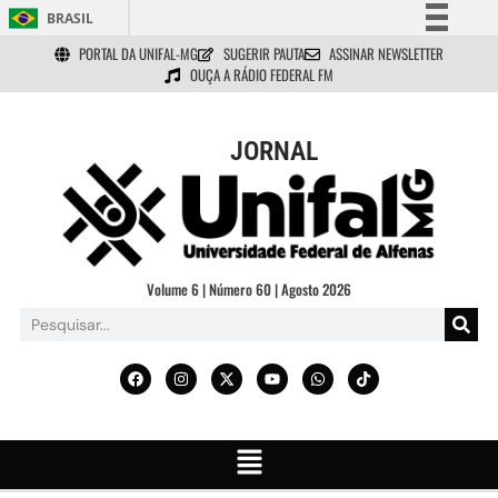
BRASIL
PORTAL DA UNIFAL-MG
SUGERIR PAUTA
ASSINAR NEWSLETTER
Simplifique!
OUÇA A RÁDIO FEDERAL FM
Comunica BR
Participe
JORNAL
Acesso à informação
Legislação
Canais
Volume 6 | Número 60 | Agosto 2026