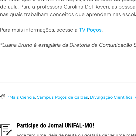
de aula. Para a professora Carolina Del Roveri, as pesso
nas quais trabalham conceitos que aprendem nas escola
Para mais informações, acesse a
TV Poços
.
*Luana Bruno é estagiária da Diretoria de Comunicação 
"Mais Ciência
,
Campus Poços de Caldas
,
Divulgação Científica
,
Participe do Jornal UNIFAL-MG!
Você tem uma ideia de pauta ou gostaria de ver uma matér