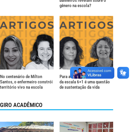
banheiros revelam sobre o
gênero na escola?
No centenário de Milton
Para além do descanso: o fim
Santos, o enfermeiro constrói
da escala 6×1 é uma questão
território vivo na escola
de sustentação da vida
GIRO ACADÊMICO