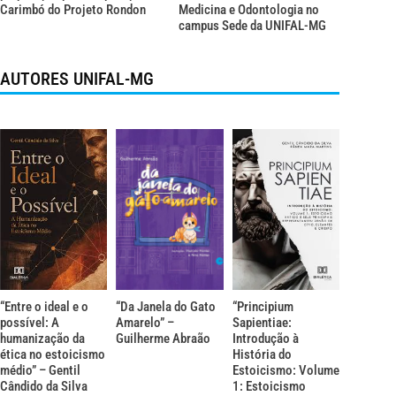
Carimbó do Projeto Rondon
Medicina e Odontologia no
campus Sede da UNIFAL-MG
AUTORES UNIFAL-MG
“Entre o ideal e o
“Da Janela do Gato
“Principium
possível: A
Amarelo” –
Sapientiae:
humanização da
Guilherme Abraão
Introdução à
ética no estoicismo
História do
médio” – Gentil
Estoicismo: Volume
Cândido da Silva
1: Estoicismo