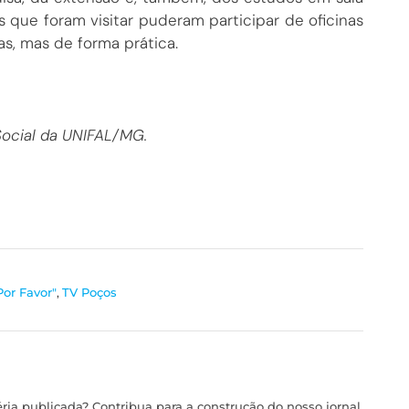
as que foram visitar puderam participar de oficinas
s, mas de forma prática.
Social da UNIFAL/MG.
Por Favor"
,
TV Poços
ia publicada? Contribua para a construção do nosso jornal