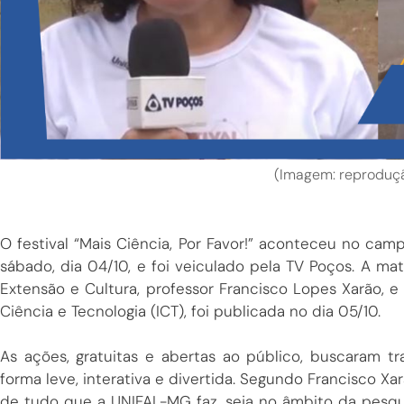
(Imagem: reproduç
O festival “Mais Ciência, Por Favor!” aconteceu no c
sábado, dia 04/10, e foi veiculado pela TV Poços. A ma
Extensão e Cultura, professor Francisco Lopes Xarão, e 
Ciência e Tecnologia (ICT), foi publicada no dia 05/10.
As ações, gratuitas e abertas ao público, buscaram t
forma leve, interativa e divertida. Segundo Francisco Xarã
de tudo que a UNIFAL-MG faz, seja no âmbito da pesqu