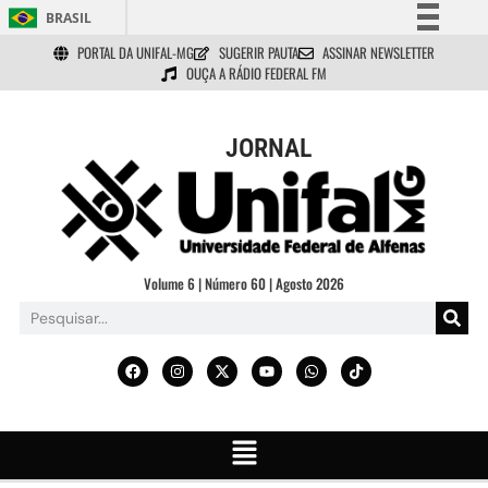
BRASIL
PORTAL DA UNIFAL-MG
SUGERIR PAUTA
ASSINAR NEWSLETTER
Simplifique!
OUÇA A RÁDIO FEDERAL FM
Comunica BR
Participe
JORNAL
Acesso à informação
Legislação
Canais
Volume 6 | Número 60 | Agosto 2026