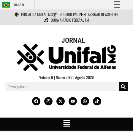
BRASIL
PORTAL DA UNIFAL-MG
SUGERIR PAUTA
ASSINAR NEWSLETTER
Simplifique!
OUÇA A RÁDIO FEDERAL FM
Comunica BR
Participe
JORNAL
Acesso à informação
Legislação
Canais
Volume 6 | Número 60 | Agosto 2026