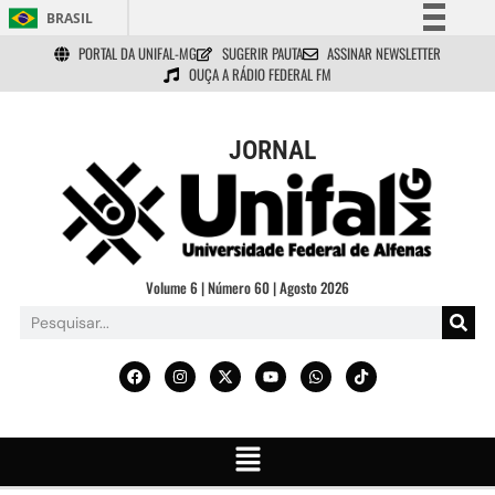
BRASIL
PORTAL DA UNIFAL-MG
SUGERIR PAUTA
ASSINAR NEWSLETTER
Simplifique!
OUÇA A RÁDIO FEDERAL FM
Comunica BR
Participe
JORNAL
Acesso à informação
Legislação
Canais
Volume 6 | Número 60 | Agosto 2026