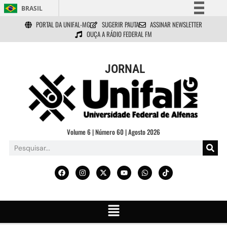
BRASIL
PORTAL DA UNIFAL-MG
SUGERIR PAUTA
ASSINAR NEWSLETTER
Simplifique!
OUÇA A RÁDIO FEDERAL FM
Comunica BR
Participe
JORNAL
Acesso à informação
Legislação
Canais
Volume 6 | Número 60 | Agosto 2026