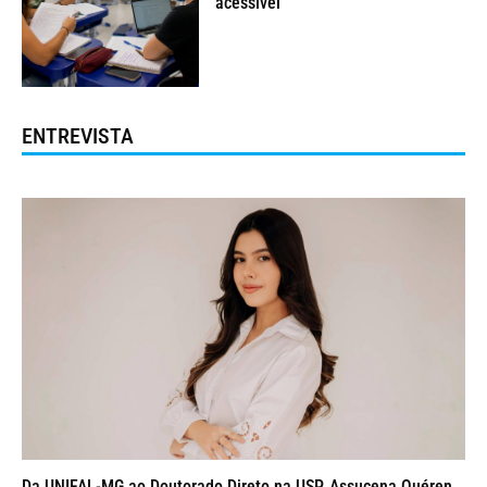
acessível
ENTREVISTA
Da UNIFAL-MG ao Doutorado Direto na USP, Assucena Quéren