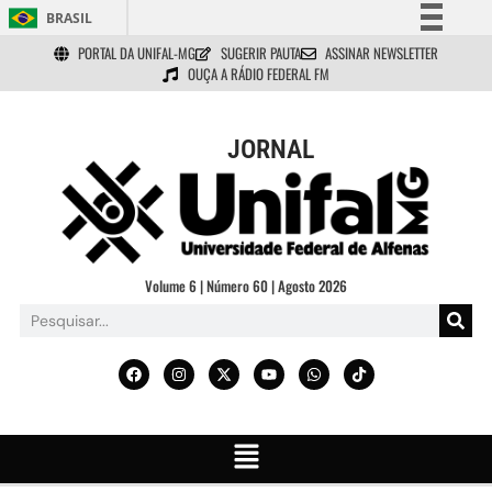
BRASIL
PORTAL DA UNIFAL-MG
SUGERIR PAUTA
ASSINAR NEWSLETTER
Simplifique!
OUÇA A RÁDIO FEDERAL FM
Comunica BR
Participe
JORNAL
Acesso à informação
Legislação
Canais
Volume 6 | Número 60 | Agosto 2026