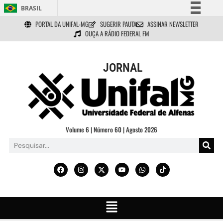
BRASIL
PORTAL DA UNIFAL-MG
SUGERIR PAUTA
ASSINAR NEWSLETTER
Simplifique!
OUÇA A RÁDIO FEDERAL FM
Comunica BR
Participe
JORNAL
Acesso à informação
Legislação
Canais
Volume 6 | Número 60 | Agosto 2026