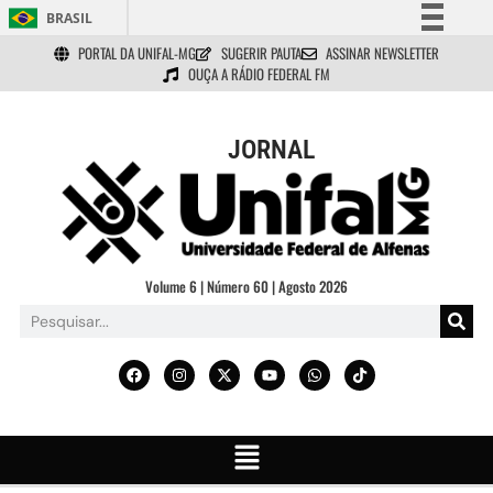
BRASIL
PORTAL DA UNIFAL-MG
SUGERIR PAUTA
ASSINAR NEWSLETTER
Simplifique!
OUÇA A RÁDIO FEDERAL FM
Comunica BR
Participe
JORNAL
Acesso à informação
Legislação
Canais
Volume 6 | Número 60 | Agosto 2026