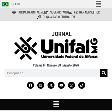
BRASIL
PORTAL DA UNIFAL-MG
SUGERIR PAUTA
ASSINAR NEWSLETTER
Simplifique!
OUÇA A RÁDIO FEDERAL FM
Comunica BR
Participe
JORNAL
Acesso à informação
Legislação
Canais
Volume 6 | Número 60 | Agosto 2026