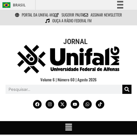
BRASIL
PORTAL DA UNIFAL-MG
SUGERIR PAUTA
ASSINAR NEWSLETTER
Simplifique!
OUÇA A RÁDIO FEDERAL FM
Comunica BR
Participe
JORNAL
Acesso à informação
Legislação
Canais
Volume 6 | Número 60 | Agosto 2026