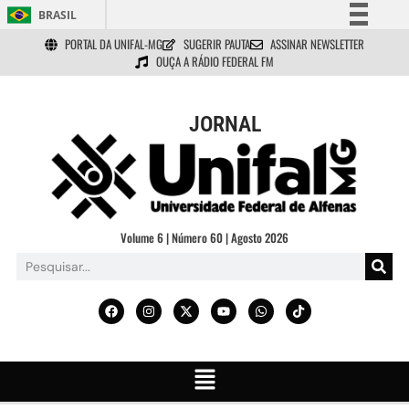
BRASIL
PORTAL DA UNIFAL-MG
SUGERIR PAUTA
ASSINAR NEWSLETTER
Simplifique!
OUÇA A RÁDIO FEDERAL FM
Comunica BR
Participe
JORNAL
Acesso à informação
Legislação
Canais
Volume 6 | Número 60 | Agosto 2026