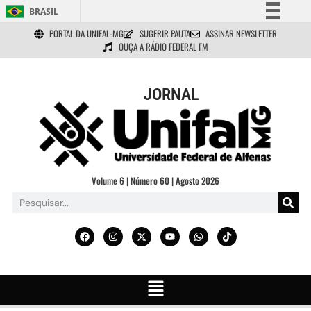
BRASIL
PORTAL DA UNIFAL-MG
SUGERIR PAUTA
ASSINAR NEWSLETTER
Simplifique!
OUÇA A RÁDIO FEDERAL FM
Comunica BR
Participe
JORNAL
Acesso à informação
Legislação
Canais
Volume 6 | Número 60 | Agosto 2026