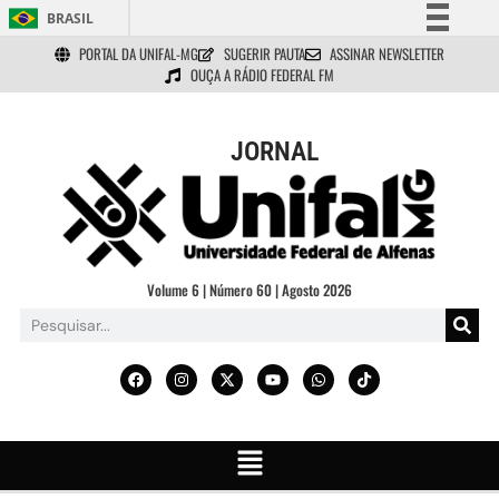
BRASIL
PORTAL DA UNIFAL-MG
SUGERIR PAUTA
ASSINAR NEWSLETTER
Simplifique!
OUÇA A RÁDIO FEDERAL FM
Comunica BR
Participe
JORNAL
Acesso à informação
Legislação
Canais
Volume 6 | Número 60 | Agosto 2026