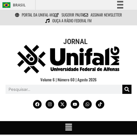
BRASIL
PORTAL DA UNIFAL-MG
SUGERIR PAUTA
ASSINAR NEWSLETTER
Simplifique!
OUÇA A RÁDIO FEDERAL FM
Comunica BR
Participe
JORNAL
Acesso à informação
Legislação
Canais
Volume 6 | Número 60 | Agosto 2026