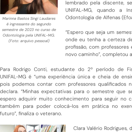
lembrado pela discente, s
UNIFAL-MG, quando a Ins
Odontologia de Alfenas (Efoa
Marinna Bastos Singi Laudares
é ingressante do segundo
semestre de 2023 no curso de
“Espero que seja um semest
Odontologia pela UNIFAL-MG.
onde eu tenha a certeza de
(Foto: arquivo pessoal)
profissão, com professores
novo caminho”, completou a 
Para Rodrigo Conti, estudante do 2º período de Fis
UNIFAL-MG é “uma experiência única e cheia de ensi
pois podemos contar com professores qualificados n
declara. “Minhas expectativas para o semestre que se 
espero adquirir muito conhecimento para seguir no cu
também para poder colocá-los em prática no exerc
futuro”, finaliza o veterano.
Clara Valério Rodrigues,