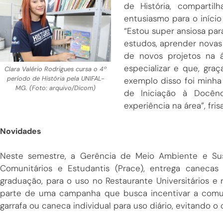
de História, comparti
entusiasmo para o iníci
“Estou super ansiosa par
estudos, aprender novas 
de novos projetos na
especializar e que, graç
Clara Valério Rodrigues cursa o 4º
período de História pela UNIFAL-
exemplo disso foi minha 
MG. (Foto: arquivo/Dicom)
de Iniciação à Docên
experiência na área”, fris
Novidades
Neste semestre, a Gerência de Meio Ambiente e Sust
Comunitários e Estudantis (Prace), entrega caneca
graduação, para o uso no Restaurante Universitários e n
parte de uma campanha que busca incentivar a comu
garrafa ou caneca individual para uso diário, evitando 