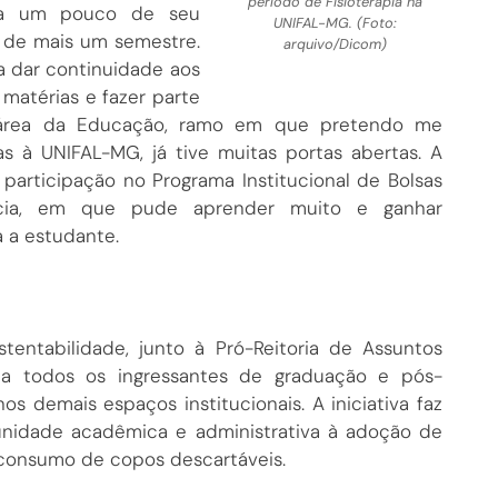
período de Fisioterapia na
lha um pouco de seu
UNIFAL-MG. (Foto:
o de mais um semestre.
arquivo/Dicom)
a dar continuidade aos
matérias e fazer parte
 área da Educação, ramo em que pretendo me
as à UNIFAL-MG, já tive muitas portas abertas. A
participação no Programa Institucional de Bolsas
cia, em que pude aprender muito e ganhar
a a estudante.
entabilidade, junto à Pró-Reitoria de Assuntos
s a todos os ingressantes de graduação e pós-
os demais espaços institucionais. A iniciativa faz
nidade acadêmica e administrativa à adoção de
o consumo de copos descartáveis.