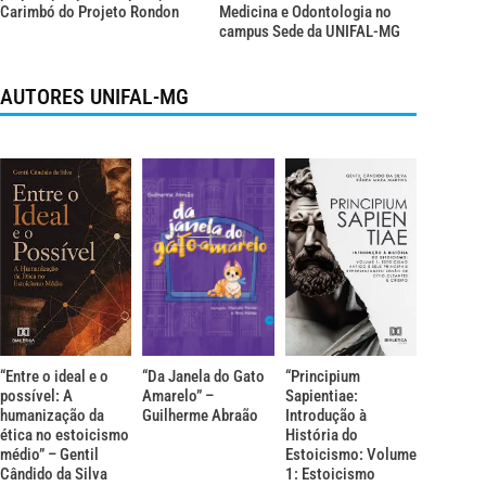
Carimbó do Projeto Rondon
Medicina e Odontologia no
campus Sede da UNIFAL-MG
AUTORES UNIFAL-MG
“Entre o ideal e o
“Da Janela do Gato
“Principium
possível: A
Amarelo” –
Sapientiae:
humanização da
Guilherme Abraão
Introdução à
ética no estoicismo
História do
médio” – Gentil
Estoicismo: Volume
Cândido da Silva
1: Estoicismo