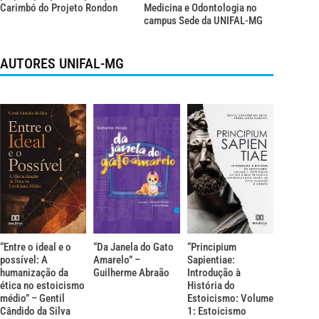
Carimbó do Projeto Rondon
Medicina e Odontologia no
campus Sede da UNIFAL-MG
AUTORES UNIFAL-MG
“Entre o ideal e o
“Da Janela do Gato
“Principium
possível: A
Amarelo” –
Sapientiae:
humanização da
Guilherme Abraão
Introdução à
ética no estoicismo
História do
médio” – Gentil
Estoicismo: Volume
Cândido da Silva
1: Estoicismo