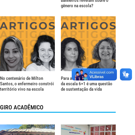
banheiros revelam sobre o
gênero na escola?
No centenário de Milton
Para além do descanso: o fim
Santos, o enfermeiro constrói
da escala 6×1 é uma questão
território vivo na escola
de sustentação da vida
GIRO ACADÊMICO